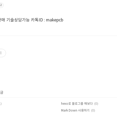
고
제품 개발 및 부품,모듈 판매 기술상담가능 카톡ID : makepcb
기
 글
1)
(0)
hexo로 블로그를 해보다
(0)
Mark Down 사용하기