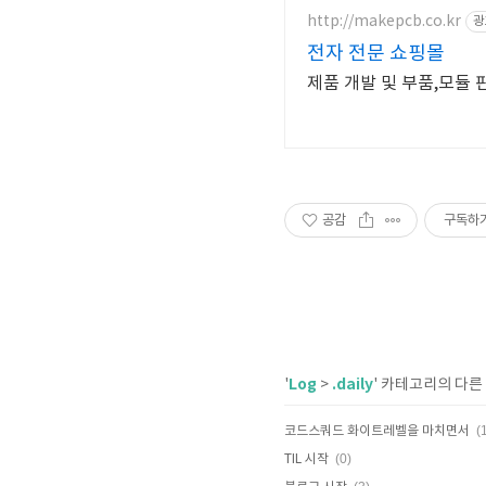
http://makepcb.co.kr
광
전자 전문 쇼핑몰
공감
구독하
Log
.daily
'
>
' 카테고리의 다른
(
코드스쿼드 화이트레벨을 마치면서
(0)
TIL 시작