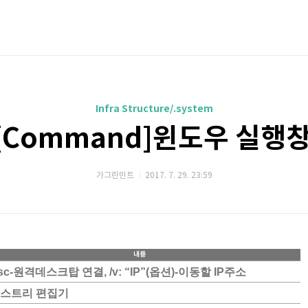
Infra Structure/.system
][Command]윈도우 실행
가그린민트
2017. 7. 29. 23:59
내용
sc-원격데스크탑 연결, /v: “IP”(옵션)-이동할 IP주소
스트리 편집기