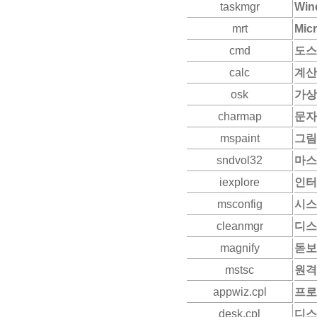
taskmgr
Wi
mrt
Mic
cmd
도스
calc
계산
osk
가상
charmap
문자
mspaint
그림
sndvol32
마스
iexplore
인터
msconfig
시스
cleanmgr
디스
magnify
돋보
mstsc
원격
appwiz.cpl
프로
desk.cpl
디스