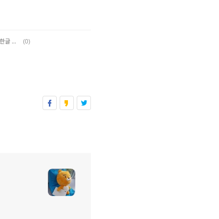
(0)
[Linux][Command]Package Update 및 한글 설정 (Ubuntu)