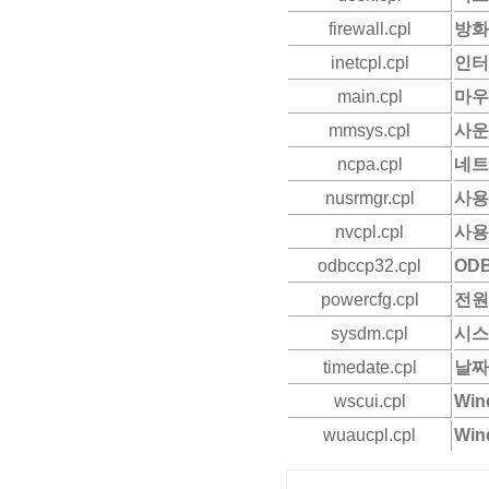
firewall.cpl
방화
inetcpl.cpl
인터
main.cpl
마우
mmsys.cpl
사운
ncpa.cpl
네트
nusrmgr.cpl
사용
nvcpl.cpl
사용
odbccp32.cpl
OD
powercfg.cpl
전원
sysdm.cpl
시스
timedate.cpl
날짜
wscui.cpl
Wi
wuaucp
l.cpl
Wi