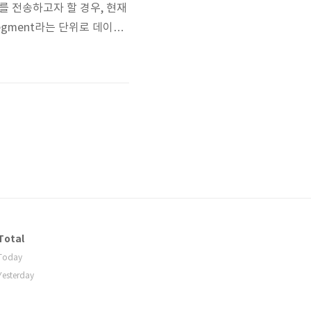
시지를 전송하고자 할 경우, 현재
Segment라는 단위로 데이터
한다. 1) TCP와 IP IP
킷(3계층의 PDU는 패킷 데이
Total
Today
Yesterday