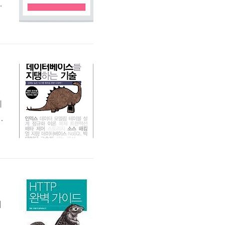
야
고
을
라
전
데
리
S
애