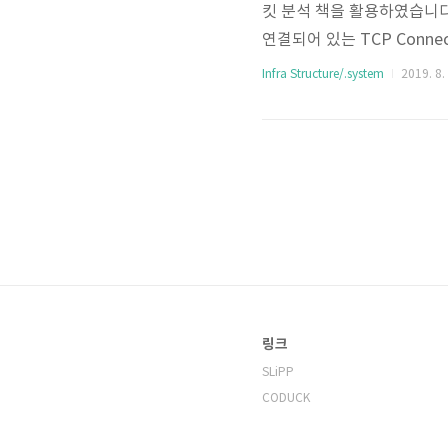
킷 분석 책을 활용하였습니다. 
연결되어 있는 TCP Conn
스트림을 잘게 나누고, Segm
Infra Structure/.system
2019. 8.
(Internet Protoc
터그램)을 전달하는 목적으로 
링크
SLiPP
CODUCK