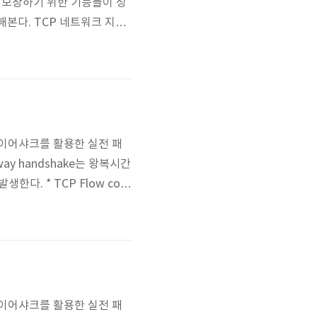
성을 보장하기 위한 기능들이 성
해본다. TCP 네트워크 지연
 서버간의 거리에 따라 달라진
n을 열 때면, TCP 소프트웨어는
와이어샤크를 활용한 실전 패
way handshake는 왕복시간
생한다. * TCP Flow cont
d(Congestion Window)
은 데이터를 전송하는 것을 미
와이어샤크를 활용한 실전 패