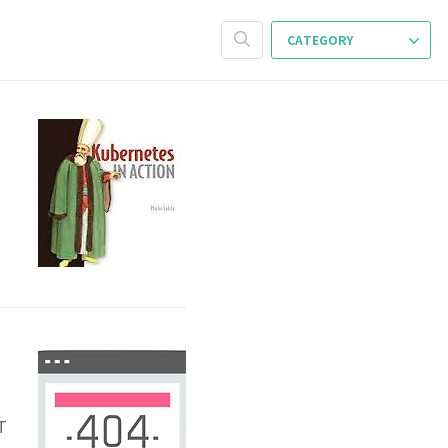
CATEGORY
d
든
c
T