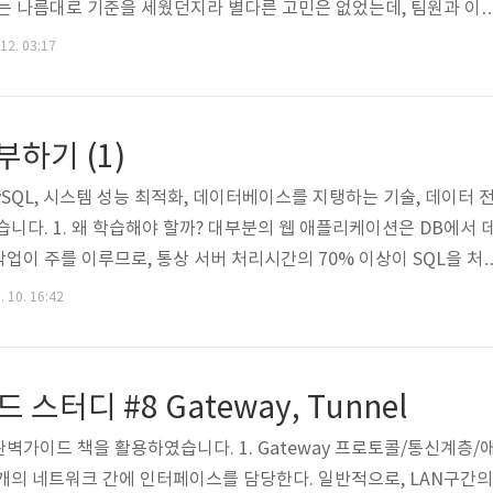
대해서는 나름대로 기준을 세웠던지라 별다른 고민은 없었는데, 팀원과 이
 있어 다른 리뷰어들과도 이야기를 나누어보았다. 이 내용을 정리하
 12. 03:17
듣는 것도 좋을 거 같아 포스팅해본다. 우선, 200이 적절하다는 주장
하는 resource 라는 개념을 서버 데이터와 엮지 않고 온전히 URI 
데이터 없음을 HTTP resource와 엮지 않아야 한다는 것으..
부하기 (1)
ySQL, 시스템 성능 최적화, 데이터베이스를 지탱하는 기술, 데이터 
니다. 1. 왜 학습해야 할까? 대부분의 웹 애플리케이션은 DB에서 
업이 주를 이루므로, 통상 서버 처리시간의 70% 이상이 SQL을 처
astore 비교) 성능과 관련된 이미 여러 글(부하란 무엇인가?, 테크세
. 10. 16:42
능 개선에 앞서 병목지점을 확인하는 것이 중요하다. 2. 어떤 단계로
할 경우, 요청의 지연현상을 파악하기가 수월하며, 최근 Google은 
여 SLO 등의 지표로 시스템을 관리하기도 한다. 하지만 도구에 의존적인
스터디 #8 Gateway, Tunnel
벽가이드 책을 활용하였습니다. 1. Gateway 프로토콜/통신계층/
개의 네트워크 간에 인터페이스를 담당한다. 일반적으로, LAN구간의