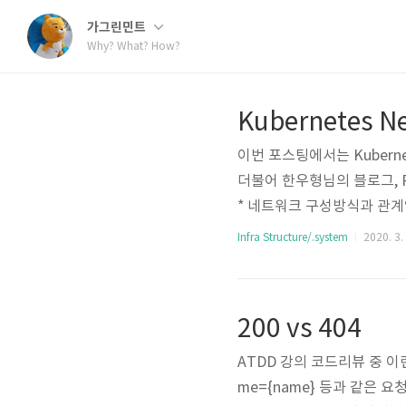
가그린민트
Why? What? How?
Kubernetes N
이번 포스팅에서는 Kuberne
더불어 한우형님의 블로그, Ra
* 네트워크 구성방식과 관계없이
ress Translation)을
Infra Structure/.system
2020. 3.
Pods와 통신할 수 있다. 2. Co
와 통신하는 방식 veth inter
e에 패킷이 들어오면..
200 vs 404
ATDD 강의 코드리뷰 중 이런 질
me={name} 등과 같은 