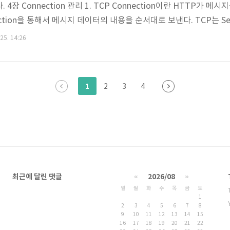
4장 Connection 관리 1. TCP Connection이란 HTTP가 메
ection을 통해서 메시지 데이터의 내용을 순서대로 보낸다. TCP는 
ent를 IP Packet이라고 불리는 작은 조각에 담아서 인터넷을 통해 전달
 25. 14:26
ol)은 3계층의 프로토콜로 서로 연결된 네트워크의 인터네트워크를 통해 패
사용 특징 설명 ..
1
2
3
4
최근에 달린 댓글
«
2026/08
»
일
월
화
수
목
금
토
1
2
3
4
5
6
7
8
9
10
11
12
13
14
15
16
17
18
19
20
21
22