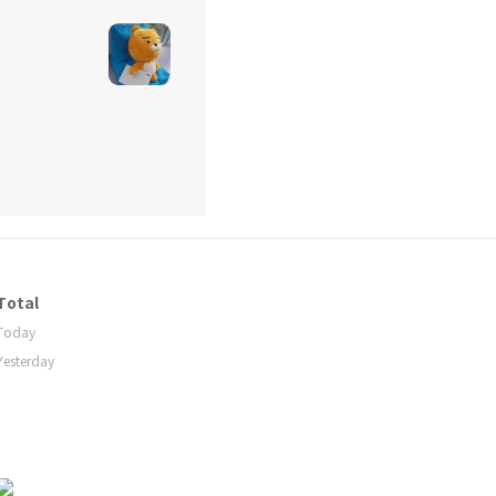
Total
Today
Yesterday