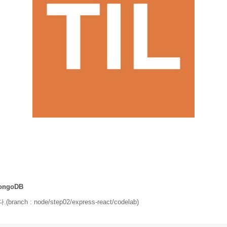
MongoDB
ranch : node/step02/express-react/codelab)