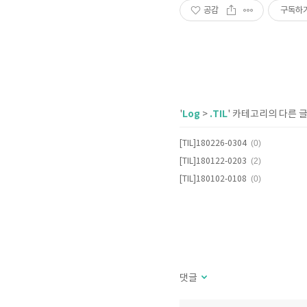
공감
구독하
Log
.TIL
'
>
' 카테고리의 다른 
(0)
[TIL]180226-0304
(2)
[TIL]180122-0203
(0)
[TIL]180102-0108
댓글