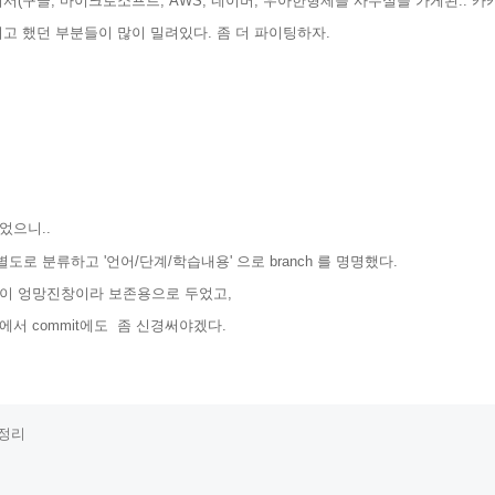
서(구글, 마이크로소프트, AWS, 네이버, 우아한형제들 사무실을 가게된.. 카카
고 했던 부분들이 많이 밀려있다. 좀 더 파이팅하자.
었으니..
y를 별도로 분류하고 '언어/단계/학습내용' 으로 branch 를 명명했다.
it이 엉망진창이라 보존용으로 두었고,
서 commit에도 좀 신경써야겠다.
정리

리